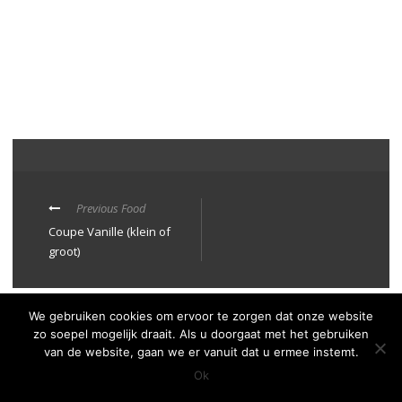
Previous Food
Coupe Vanille (klein of
groot)
We gebruiken cookies om ervoor te zorgen dat onze website
Privacy Policy
zo soepel mogelijk draait. Als u doorgaat met het gebruiken
De Smickelaer 2025© | Website Realisatie
ULTILITY
van de website, gaan we er vanuit dat u ermee instemt.
Ok