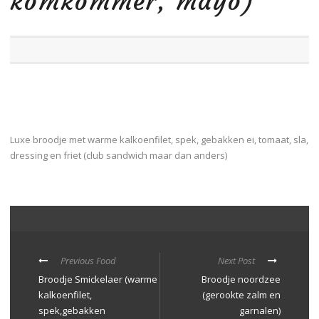
komkommer, mayo)
Luxe broodje met warme kalkoenfilet, spek, gebakken ei, tomaat, sla,
dressing en friet (club sandwich maar dan anders)
Previous Food
Next Post
Broodje Smickelaer (warme
Broodje noordzee
kalkoenfilet,
(gerookte zalm en
spek,gebakken
garnalen)