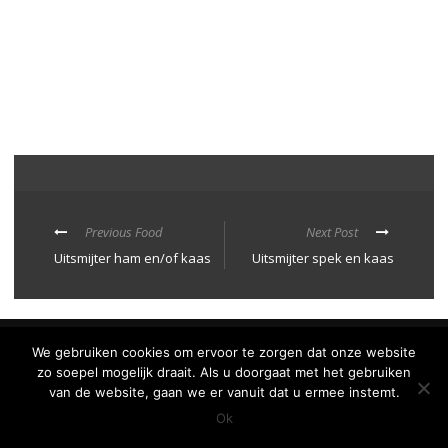
Previous Food
Next Post
Uitsmijter ham en/of kaas
Uitsmijter spek en kaas
Privacy Policy
We gebruiken cookies om ervoor te zorgen dat onze website
De Smickelaer 2025© | Website Realisatie
ULTILITY
zo soepel mogelijk draait. Als u doorgaat met het gebruiken
van de website, gaan we er vanuit dat u ermee instemt.
Ok