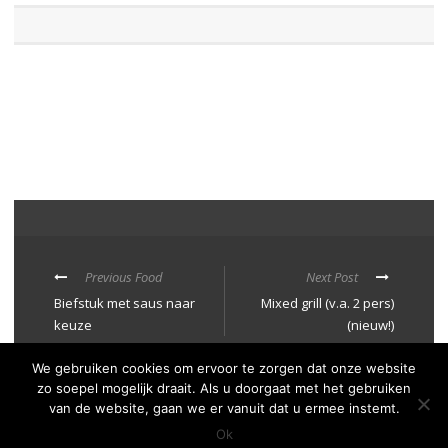
Previous Food
Next Post
Biefstuk met saus naar
Mixed grill (v.a. 2 pers)
keuze
(nieuw!)
We gebruiken cookies om ervoor te zorgen dat onze website
zo soepel mogelijk draait. Als u doorgaat met het gebruiken
van de website, gaan we er vanuit dat u ermee instemt.
Privacy Policy
Ok
De Smickelaer 2025© | Website Realisatie
ULTILITY