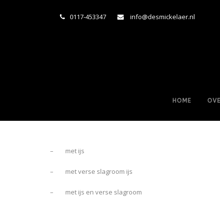
0117-453347
info@desmickelaer.nl
HOME
OVE
– met ijs
– met verse slagroom ijs
– met ijs en verse slagroom