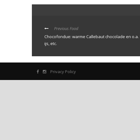
Previous Food
Chocofondue: warme Callebaut chocolade en o.a. f
ijs, etc.
Privacy Policy