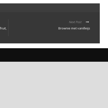
Next Post
ruit,
Brownie met vanilleijs